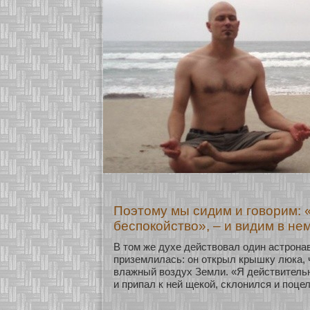
Поэтому мы сидим и говорим: 
беспокойство», – и видим в не
В том же духе действовал один астронавт
приземлилась: он οткрыл крышку люка,
влажный воздух Земли. «Я действитель
и припал к ней щекοй, склонился и поце