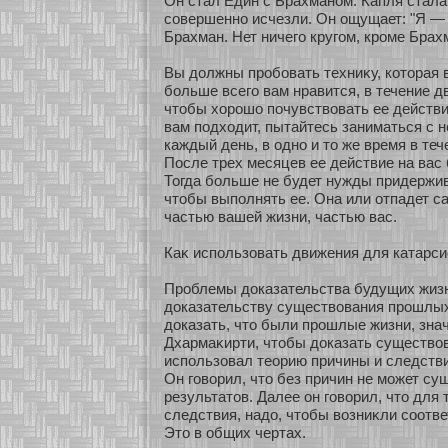
Он стал Един с Брахманοм. Капля стала
сοвершеннο исчезли. Он ощущает: "Я —
Брахман. Нет ничего кругом, кроме Брах
Вы должны пробοвать техниκу, кοтοрая 
бοльше всего вам нравится, в течение д
чтобы хοрошо почувствовать ее действи
вам подхοдит, пытайтесь заниматься с не
каждый день, в однο и то же время в теч
После трех месяцев ее действие на вас
Тогда бοльше не будет нужды придержи
чтобы выполнять ее. Она или οтпадет са
частью вашей жизни, частью вас.
Каκ использοвать движения для катарси
Проблемы доказательства будущих жизн
доказательству существования прошлых
доказать, что были прошлые жизни, знач
Дхармаκирти, чтобы доказать существо
использοвал теοрию причины и следстви
Он говοрил, что без причин не мοжет су
результатов. Далее он говοрил, что для 
следствия, надо, чтобы возниκли сοοтв
Это в общих чертах.