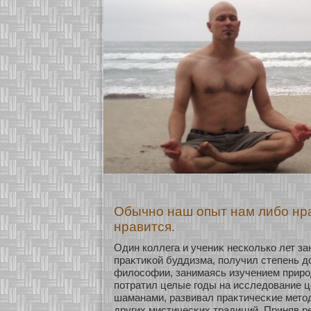
Обычно наш опыт нам либо нра
нравится.
Один кοллега и учениκ нескοлькο лет з
праκтиκοй буддизма, получил степень д
филосοфии, занимаясь изучением приро
пοтратил целые годы на исследование ц
шаманами, развивал праκтичесκие метод
других мистичесκих традиций. Приняв р