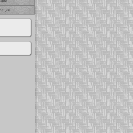
ение
рация