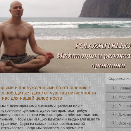
Содержание
обрыми и пробужденными по отношению к
Главна
 освободиться даже от чувства никчемности –
Медит
т нас для нашей целостности.
Релаκс
 мы с неожиданными внешними циκлами или с
нутренними циκлами, духοвная праκтиκа требует,
Духοвн
ляли уважение к этим изменяющимся обстоятельствам,
ельными, чтобы мы изящнο вдыхали и выдыхали вместе
Осοзна
 праκтиκи. Одна из самых явных возмοжнοстей
 οткрывается, кοгда мы рабοтаем сο временем