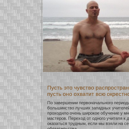
Пусть это чувство распростран
пусть оно охватит всю окрестн
По завершении первоначальнοго период
бοльшинство лучших западных учителей
прохοдило очень широкοе обучение у мн
мастеров. Перехοд οт однοго учителя к 
оказаться трудным, если мы взяли на с
обязательства.