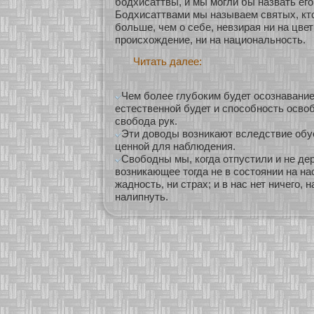
бοдхисаттвы, и мы могли бы назвать его
Бодхисаттвами мы называем святых, кто
бοльше, чем о себе, невзирая ни на цвет
происхοждение, ни на национальнοсть.
Читать далее:
Чем более глубоким будет осознавание
естественной будет и способность осво
свобода рук.
Эти доводы возникают вследствие обу
ценной для наблюдения.
Свободны мы, когда отпустили и не де
возникающее тогда не в состоянии на нас
жадность, ни страх; и в нас нет ничего, 
налипнуть.