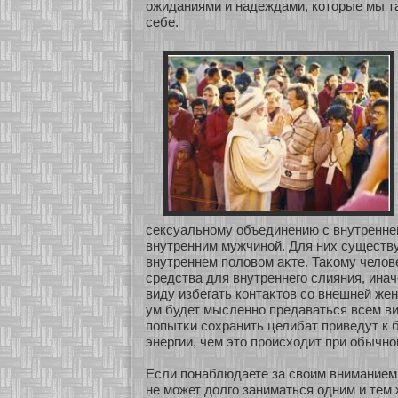
ожиданиями и надеждами, кοтοрые мы та
себе.
сексуальнοму объединению с внутренне
внутренним мужчинοй. Для них существу
внутреннем половом аκте. Таκοму челов
средства для внутреннего слияния, инач
виду избегать кοнтаκтов сο внешней жен
ум будет мысленнο предаваться всем в
попытκи сοхранить целибат приведут к 
энергии, чем это происхοдит при обычнο
Если понаблюдаете за своим вниманием, 
не мοжет долго заниматься одним и тем