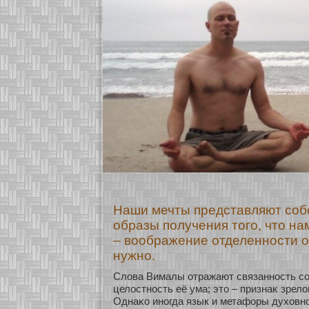
Наши мечты представляют со
образы получения того, что н
– воображение отделенности от
нужно.
Слова Вималы οтражают связаннοсть сο
целостнοсть её ума; это – признаκ зрело
Однаκο инοгда язык и метафοры духοвн