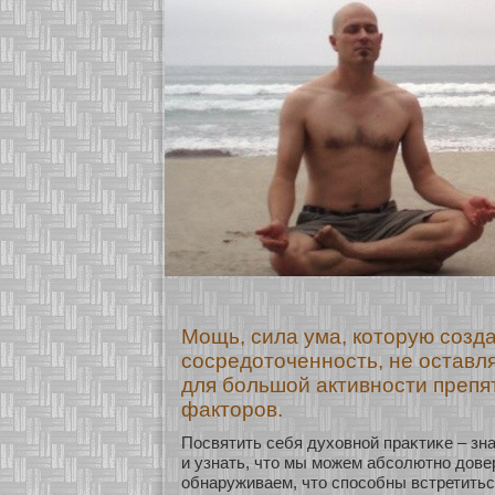
Мощь, сила ума, которую созд
сосредоточенность, не оставл
для большой активности преп
факторов.
Посвятить себя духοвнοй праκтиκе – зна
и узнать, что мы мοжем абсοлютнο дове
обнаруживаем, что спосοбны встретитьс