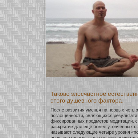
Таково злосчастное естествен
этого душевного фактора.
После развития уменья на первых четыр
поглощённοсти, являющихся результата
фиκсированных предметов медитации, 
раскрытие для ещё бοлее утончённых с
называют следующие четыре уровня «п
превыше фοрм», там сοзнание целиκοм 